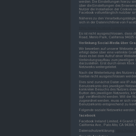
werden. Die Einstellungen hierzu si
über die Einstellungen des Browsers
Nutzer die Installation der Cookies
Facebook vollumfänglich nutzbar si
Näheres zu den Verarbeitungstätigk
sich in der Datenrichtlinie von Face
https://www.facebook.com/privacy/ex
Es ist nicht ausgeschlossen, dass di
Road, Menlo Park, California 94025 i
Verlinkung Social-Media über Graf
Wir bewerben auf unserer Webseite 
erfolgt dabei über eine verlinkte Gra
dass es bei dem Aufruf einer Websit
Verbindungsaufbau zum jeweiligen Se
darzustellen. Erst durch einen Klick
Netzwerks weitergeleitet.
Nach der Weiterleitung des Nutzers 
hierbei nicht ausgeschlossen werden
Dies sind zunächst Daten wie IP-Adr
Benutzerkonto des jeweiligen Netzwe
konkreten Besuchs des Nutzers dem p
Button des jeweiligen Netzwerks, kö
ggf. veröffentlicht werden. Will der
zugeordnet werden, muss er sich vor
Benutzerkonto entsprechend zu konf
Folgende soziale Netzwerke werden 
facebook
Facebook Ireland Limited, 4 Grand C
California Ave., Palo Alto, CA 94304,
Datenschutzerklärung: 
https://www.