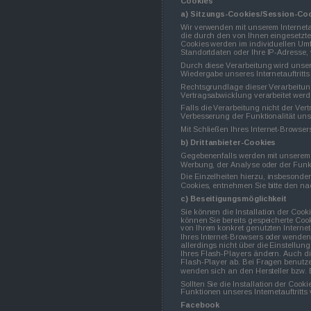
Cookies
a) Sitzungs-Cookies/Session-Co
Wir verwenden mit unserem Internetau
die durch den von Ihnen eingesetzte
Cookies werden im individuellen Umf
Standortdaten oder Ihre IP-Adresse, v
Durch diese Verarbeitung wird unser I
Wiedergabe unseres Internetauftritt
Rechtsgrundlage dieser Verarbeitung 
Vertragsabwicklung verarbeitet werd
Falls die Verarbeitung nicht der Ver
Verbesserung der Funktionalität unser
Mit Schließen Ihres Internet-Browse
b) Drittanbieter-Cookies
Gegebenenfalls werden mit unserem 
Werbung, der Analyse oder der Funkt
Die Einzelheiten hierzu, insbesonde
Cookies, entnehmen Sie bitte den na
c) Beseitigungsmöglichkeit
Sie können die Installation der Cook
können Sie bereits gespeicherte Coo
von Ihrem konkret genutzten Internet
Ihres Internet-Browsers oder wenden
allerdings nicht über die Einstellu
Ihres Flash-Players ändern. Auch di
Flash-Player ab. Bei Fragen benutze
wenden sich an den Hersteller bzw. 
Sollten Sie die Installation der Coo
Funktionen unseres Internetauftritts
Facebook