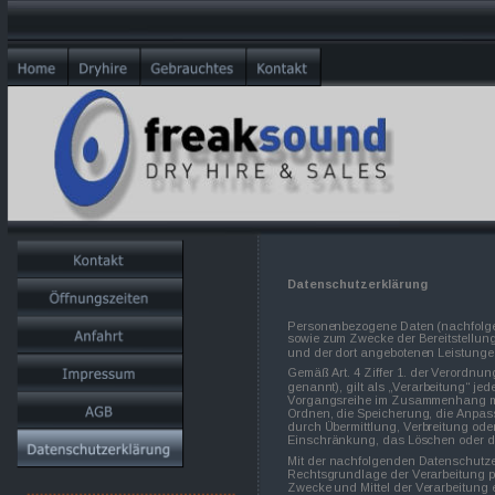
Links
kllklkllk
lklklk
Datenschutzerklärung
Personenbezogene Daten (nachfolgen
sowie zum Zwecke der Bereitstellung 
und der dort angebotenen Leistungen
Gemäß Art. 4 Ziffer 1. der Verordn
genannt), gilt als „Verarbeitung“ je
Vorgangsreihe im Zusammenhang mit
Ordnen, die Speicherung, die Anpas
durch Übermittlung, Verbreitung oder
Einschränkung, das Löschen oder d
Mit der nachfolgenden Datenschutzer
Rechtsgrundlage der Verarbeitung p
Zwecke und Mittel der Verarbeitung 