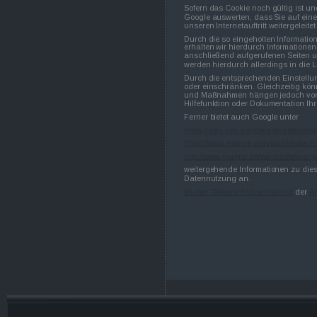
Sofern das Cookie noch gültig ist un
Google auswerten, dass Sie auf eine
unseren Internetauftritt weitergeleite
Durch die so eingeholten Information
erhalten wir hierdurch Informationen
anschließend aufgerufenen Seiten uns
werden hierdurch allerdings in die L
Durch die entsprechenden Einstellun
oder einschränken. Gleichzeitig könne
und Maßnahmen hängen jedoch von Ih
Hilfefunktion oder Dokumentation Ih
Ferner bietet auch Google unter
https://services.google.com/sitestats
https://www.google.com/policies/tech
http://www.google.de/policies/privacy
weitergehende Informationen zu die
Datennutzung an.
Muster-Datenschutzerklärung
 der 
An