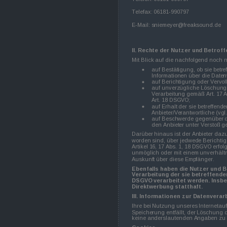
Telefax: 06181-990797
E-Mail: sniemeyer@freaksound.de
II. Rechte der Nutzer und Betrof
Mit Blick auf die nachfolgend noch
auf Bestätigung, ob sie betre
Informationen über die Daten
auf Berichtigung oder Vervol
auf unverzügliche Löschung de
Verarbeitung gemäß Art. 17 
Art. 18 DSGVO;
auf Erhalt der sie betreffen
Anbieter/Verantwortliche (vg
auf Beschwerde gegenüber der
den Anbieter unter Verstoß 
Darüber hinaus ist der Anbieter dazu
worden sind, über jedwede Berichti
Artikel 16, 17 Abs. 1, 18 DSGVO erfolg
unmöglich oder mit einem unverhält
Auskunft über diese Empfänger.
Ebenfalls haben die Nutzer und B
Verarbeitung der sie betreffenden
DSGVO verarbeitet werden. Insbe
Direktwerbung statthaft.
III. Informationen zur Datenverar
Ihre bei Nutzung unseres Internetauf
Speicherung entfällt, der Löschung
keine anderslautenden Angaben zu 