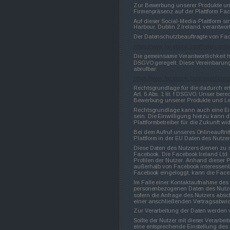
Zur Bewerbung unserer Produkte und
Firmenpräsenz auf der Plattform Fa
Auf dieser Social-Media-Plattform s
Harbour, Dublin 2 Ireland, verantwort
Der Datenschutzbeauftragte von Face
https://www.facebook.com/help/cont
Die gemeinsame Verantwortlichkeit h
DSGVO geregelt. Diese Vereinbarung,
abrufbar:
https://www.facebook.com/legal/ter
Rechtsgrundlage für die dadurch e
Art. 6 Abs. 1 lit. f DSGVO. Unser be
Bewerbung unserer Produkte und Le
Rechtsgrundlage kann auch eine Einw
sein. Die Einwilligung hierzu kann d
Plattformbetreiber für die Zukunft wi
Bei dem Aufruf unseres Onlineauftrit
Plattform in der EU Daten des Nutzers
Diese Daten des Nutzers dienen zu 
Facebook. Die Facebook Ireland Ltd.
Profilen der Nutzer. Anhand dieser Pr
außerhalb von Facebook interessenbe
Facebook eingeloggt, kann die Faceb
Im Falle einer Kontaktaufnahme des
personenbezogenen Daten des Nutzer
sofern die Anfrage des Nutzers absc
einer anschließenden Vertragsabwi
Zur Verarbeitung der Daten werden v
Sollte der Nutzer mit dieser Verarbei
eine entsprechende Einstellung des 