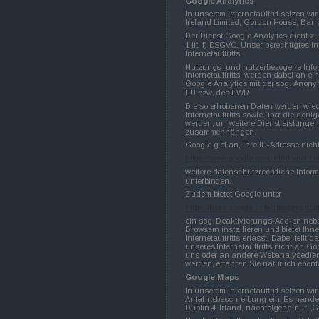
Google Analytics
In unserem Internetauftritt setzen w
Ireland Limited, Gordon House, Barro
Der Dienst Google Analytics dient zu
1 lit. f) DSGVO. Unser berechtigtes I
Internetauftritts.
Nutzungs- und nutzerbezogene Inform
Internetauftritts, werden dabei an e
Google Analytics mit der sog. Anony
EU bzw. des EWR.
Die so erhobenen Daten werden wie
Internetauftritts sowie über die dor
werden, um weitere Dienstleistungen 
zusammenhängen.
Google gibt an, Ihre IP-Adresse nic
https://www.google.com/intl/de/polici
weitere datenschutzrechtliche Inform
unterbinden.
Zudem bietet Google unter
https://tools.google.com/dlpage/gaop
ein sog. Deaktivierungs-Add-on nebs
Browsern installieren und bietet Ihn
Internetauftritts erfasst. Dabei tei
unseres Internetauftritts nicht an Go
uns oder an andere Webanalysediens
werden, erfahren Sie natürlich ebenf
Google-Maps
In unserem Internetauftritt setzen w
Anfahrtsbeschreibung ein. Es handelt
Dublin 4, Irland, nachfolgend nur „