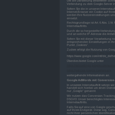
Um die Darstellung bestimmter Schrift
Verbindung zu dem Google-Server i
Sofern Sie die in unseren Interneta
Internet-Browser ein Cookie auf Ihr
werden Ihre Nutzereinstellungen und
einsetzt.
Rechtsgrundlage ist Art. 6 Abs. 1 lit
Internetauftritts.
Durch die so hergestellte Verbindun
und an welche IP-Adresse die Anfahr
Sofern Sie mit dieser Verarbeitung ni
entsprechenden Einstellungen in Ihr
Punkt „Cookies“.
Zudem erfolgt die Nutzung von Goog
Nutzungsbedingungen
https://poli
https://www.google.com/intl/de_de/h
Überdies bietet Google unter
https://adssettings.google.com/authe
https://policies.google.com/privacy
weitergehende Informationen an.
Google AdWords mit Conversion
In unserem Internetauftritt setzen 
handelt sich hierbei um einen Dienst
nur „Google“ genannt.
Wir nutzen das Conversion-Tracking z
DSGVO. Unser berechtigtes Interesse 
Internetauftritts.
Falls Sie auf eine von Google gesch
auf Ihrem Endgerät. Diese sog. Conve
nicht Ihrer persönlichen Identifikatio